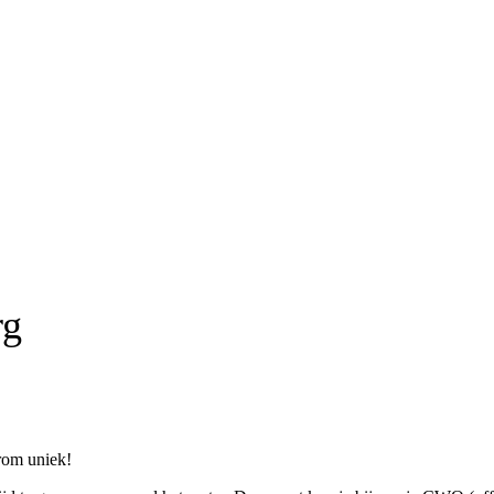
rg
rom uniek!