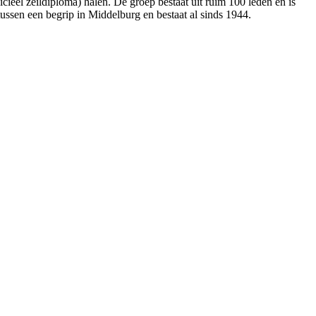
cieel zeildiploma) halen. De groep bestaat uit ruim 100 leden en is
tussen een begrip in Middelburg en bestaat al sinds 1944.