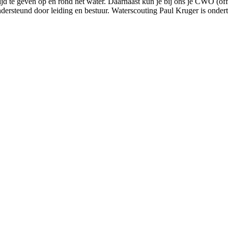
d te geven op en rond het water. Daarnaast kun je bij ons je CWO (offi
ndersteund door leiding en bestuur. Waterscouting Paul Kruger is onder