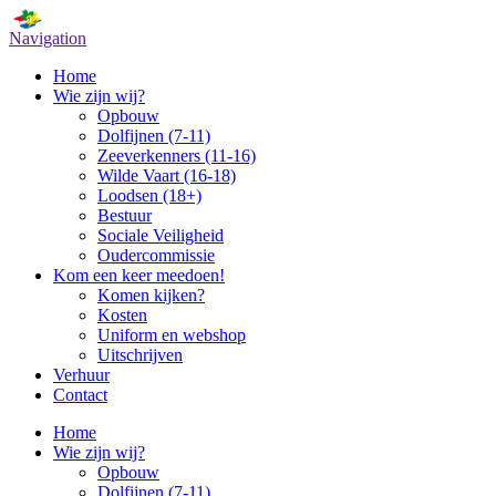
Navigation
Home
Wie zijn wij?
Opbouw
Dolfijnen (7-11)
Zeeverkenners (11-16)
Wilde Vaart (16-18)
Loodsen (18+)
Bestuur
Sociale Veiligheid
Oudercommissie
Kom een keer meedoen!
Komen kijken?
Kosten
Uniform en webshop
Uitschrijven
Verhuur
Contact
Home
Wie zijn wij?
Opbouw
Dolfijnen (7-11)